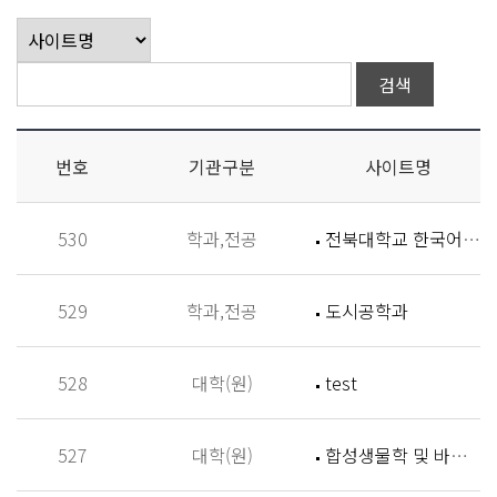
번호
기관구분
사이트명
530
학과,전공
전북대학교 한국어학과
529
학과,전공
도시공학과
528
대학(원)
test
527
대학(원)
합성생물학 및 바이오신소재개발 연구실 (Synthetic Biology and Biomaterials Lab,SBBL)