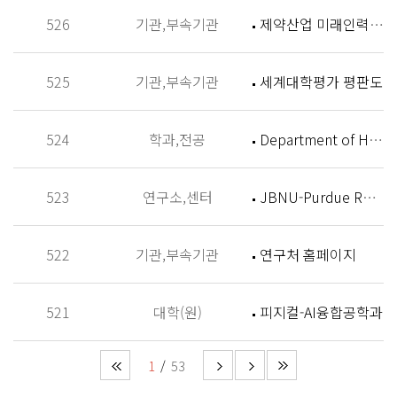
526
기관,부속기관
제약산업 미래인력 양성센터 홈페이지
525
기관,부속기관
세계대학평가 평판도
524
학과,전공
Department of History
523
연구소,센터
JBNU-Purdue Research Institute (JPRI)
522
기관,부속기관
연구처 홈페이지
521
대학(원)
피지컬-AI융합공학과
1
53