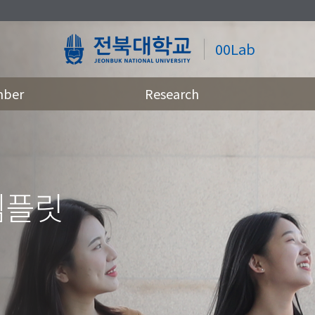
00Lab
ber
Research
템플릿