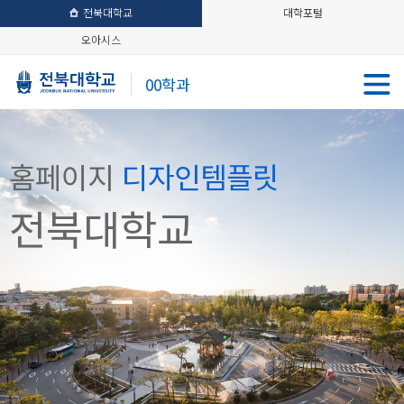
전북대학교
대학포털
오아시스
00학과
홈페이지
디자인템플릿
전북대학교