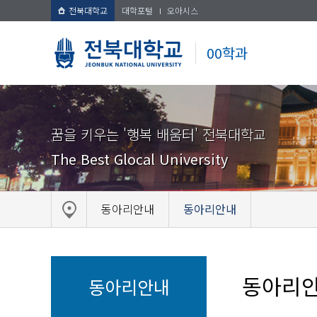
전북대학교
대학포털
오아시스
00학과
꿈을 키우는 '행복 배움터' 전북대학교
The Best Glocal University
동아리안내
동아리안내
동아리
동아리안내